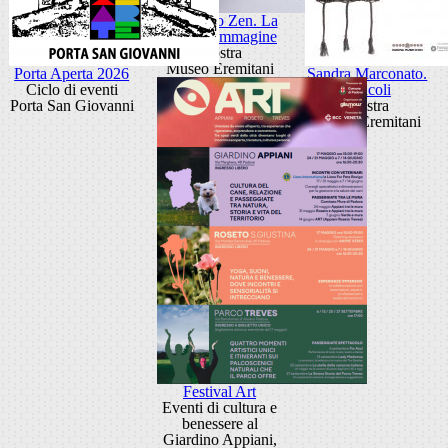
Giancarlo Zen. La
luce fa l'immagine
Mostra
Museo Eremitani
Porta Aperta 2026
Sandra Marconato.
Ciclo di eventi
Oracoli
Porta San Giovanni
Mostra
Museo Eremitani
Festival Art
Eventi di cultura e
benessere al
Giardino Appiani,