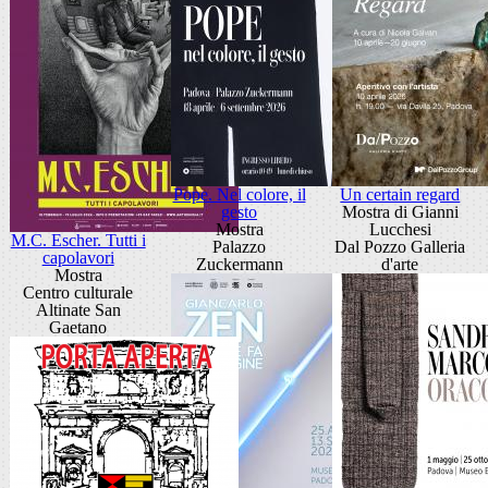
Pope. Nel colore, il
Un certain regard
gesto
Mostra di Gianni
Mostra
Lucchesi
M.C. Escher. Tutti i
Palazzo
Dal Pozzo Galleria
capolavori
Zuckermann
d'arte
Mostra
Centro culturale
Altinate San
Gaetano