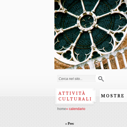
Form di ricerca
ATTIVITÀ
MOSTRE
CULTURALI
home
»
calendario
« Prec