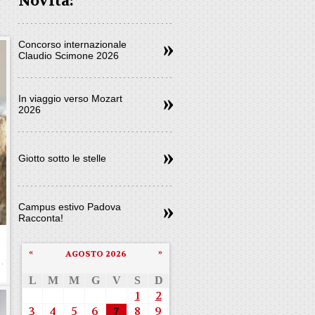
Novità:
Concorso internazionale
Claudio Scimone 2026
In viaggio verso Mozart
2026
Giotto sotto le stelle
Campus estivo Padova
Racconta!
«
»
AGOSTO 2026
L
M
M
G
V
S
D
1
2
3
4
5
6
7
8
9