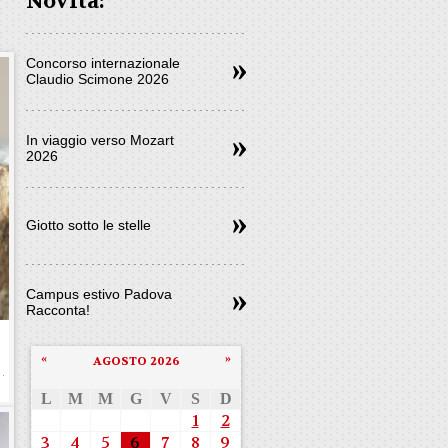
Novità:
Concorso internazionale
Claudio Scimone 2026
In viaggio verso Mozart
2026
Giotto sotto le stelle
Campus estivo Padova
Racconta!
«
»
AGOSTO 2026
L
M
M
G
V
S
D
1
2
3
4
5
6
7
8
9