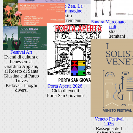
Giancarlo Zen. La
luce fa l'immagine
Mostra
Museo Eremitani
Sandra Marconato.
Oracoli
Mostra
Museo Eremitani
Festival Art
Eventi di cultura e
benessere al
Giardino Appiani,
al Roseto di Santa
Giustina e al Parco
Treves
Padova - Luoghi
Porta Aperta 2026
diversi
Ciclo di eventi
Porta San Giovanni
Veneto Festival
2026
Rassegna de I