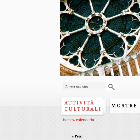
Form di ricerca
ATTIVITÀ
MOSTRE
CULTURALI
home
»
calendario
« Prec