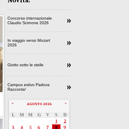
Novità:
Concorso internazionale
Claudio Scimone 2026
In viaggio verso Mozart
2026
Giotto sotto le stelle
Campus estivo Padova
Racconta!
«
»
AGOSTO 2026
L
M
M
G
V
S
D
1
2
3
4
5
6
7
8
9