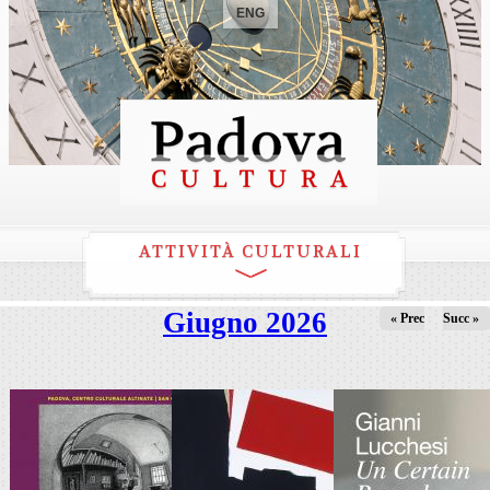
ENG
ATTIVITÀ CULTURALI
Giugno 2026
« Prec
Succ »