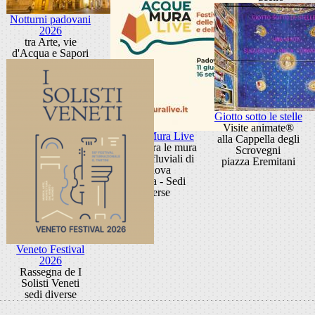
Notturni padovani
2026
tra Arte, vie
d'Acqua e Sapori
Giotto sotto le stelle
Visite animate®
Acque Mura Live
alla Cappella degli
Festival tra le mura
Scrovegni
e i porti fluviali di
piazza Eremitani
Padova
Padova - Sedi
diverse
Veneto Festival
2026
Rassegna de I
Solisti Veneti
sedi diverse