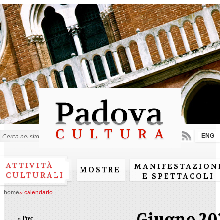
Salta al
contenuto
principale
ENG
Form di ricerca
ATTIVITÀ
MANIFESTAZION
MOSTRE
CULTURALI
E SPETTACOLI
home
»
calendario
Giugno 20
« Prec