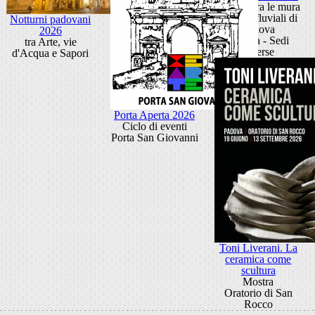
Festival tra le mura
e i porti fluviali di
Notturni padovani
Padova
2026
Padova - Sedi
tra Arte, vie
diverse
d'Acqua e Sapori
Porta Aperta 2026
Ciclo di eventi
Porta San Giovanni
Toni Liverani. La
ceramica come
scultura
Mostra
Oratorio di San
Rocco