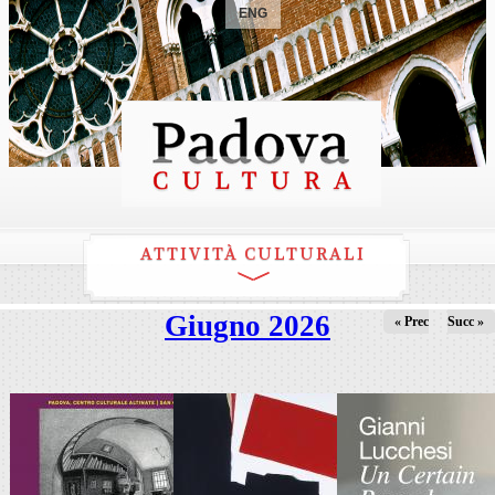
ENG
ATTIVITÀ CULTURALI
Giugno 2026
« Prec
Succ »