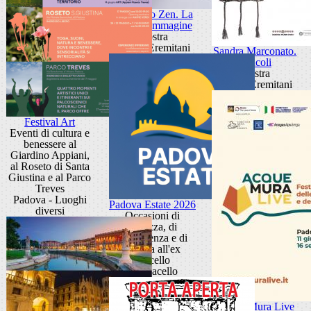
Giancarlo Zen. La
luce fa l'immagine
Mostra
Museo Eremitani
Sandra Marconato.
Oracoli
Mostra
Museo Eremitani
Festival Art
Eventi di cultura e
benessere al
Giardino Appiani,
al Roseto di Santa
Giustina e al Parco
Treves
Padova - Luoghi
Padova Estate 2026
diversi
Occasioni di
bellezza, di
conoscenza e di
cultura all'ex
Macello
Ex Macello
Acque Mura Live