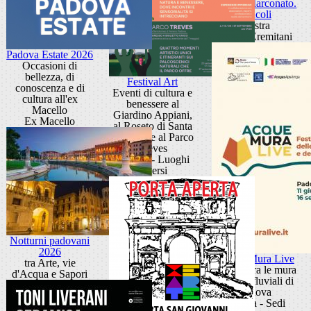
Sandra Marconato.
Oracoli
Mostra
Museo Eremitani
Padova Estate 2026
Occasioni di
bellezza, di
Festival Art
conoscenza e di
Eventi di cultura e
cultura all'ex
benessere al
Macello
Giardino Appiani,
Ex Macello
al Roseto di Santa
Giustina e al Parco
Treves
Padova - Luoghi
diversi
Notturni padovani
2026
Acque Mura Live
tra Arte, vie
Festival tra le mura
d'Acqua e Sapori
e i porti fluviali di
Padova
Padova - Sedi