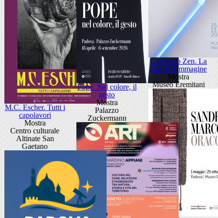
Giancarlo Zen. La
luce fa l'immagine
Mostra
Museo Eremitani
Pope. Nel colore, il
gesto
Mostra
M.C. Escher. Tutti i
Palazzo
capolavori
Zuckermann
Mostra
Centro culturale
Altinate San
Gaetano