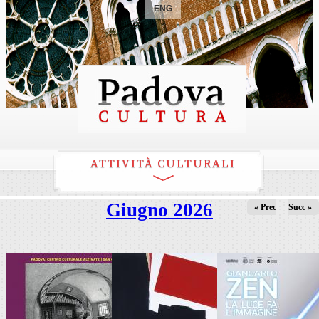
ENG
ATTIVITÀ CULTURALI
Giugno 2026
« Prec
Succ »