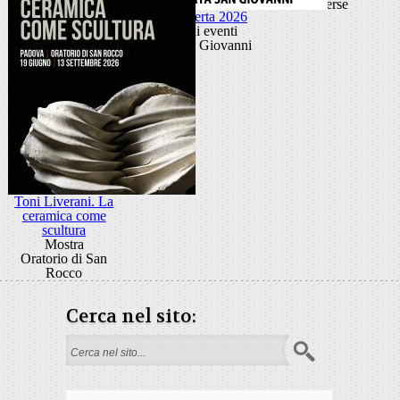
diverse
Porta Aperta 2026
Ciclo di eventi
Porta San Giovanni
Toni Liverani. La
ceramica come
scultura
Mostra
Oratorio di San
Rocco
Cerca nel sito:
Form di ricerca