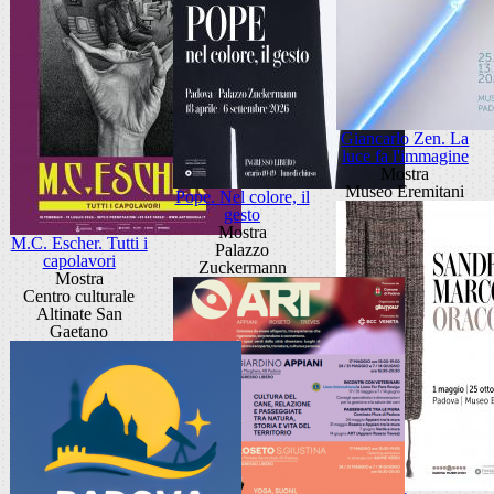
Giancarlo Zen. La
luce fa l'immagine
Mostra
Museo Eremitani
Pope. Nel colore, il
gesto
Mostra
M.C. Escher. Tutti i
Palazzo
capolavori
Zuckermann
Mostra
Centro culturale
Altinate San
Gaetano