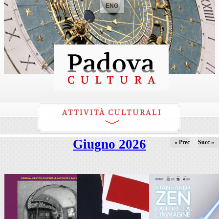
ENG
ATTIVITÀ CULTURALI
Giugno 2026
« Prec
Succ »