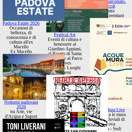
Sandra Marconato.
Oracoli
Mostra
Museo Eremitani
Padova Estate 2026
Occasioni di
bellezza, di
Festival Art
conoscenza e di
Eventi di cultura e
cultura all'ex
benessere al
Macello
Giardino Appiani,
Ex Macello
al Roseto di Santa
Giustina e al Parco
Treves
Padova - Luoghi
diversi
Notturni padovani
2026
Acque Mura Live
tra Arte, vie
Festival tra le mura
d'Acqua e Sapori
e i porti fluviali di
Padova
Padova - Sedi