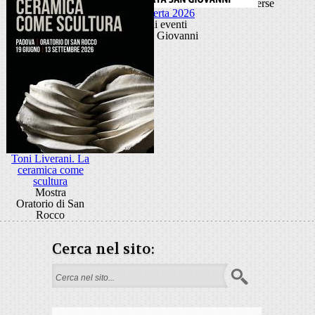
diverse
Porta Aperta 2026
Ciclo di eventi
Porta San Giovanni
Toni Liverani. La
ceramica come
scultura
Mostra
Oratorio di San
Rocco
Cerca nel sito:
Form di ricerca