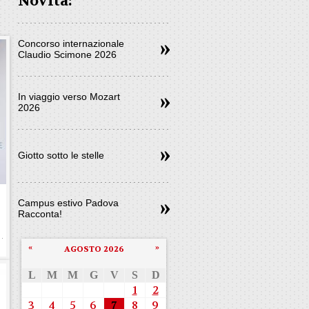
Novità:
Concorso internazionale
Claudio Scimone 2026
In viaggio verso Mozart
2026
Giotto sotto le stelle
e
Campus estivo Padova
Racconta!
«
»
AGOSTO 2026
L
M
M
G
V
S
D
1
2
3
4
5
6
7
8
9