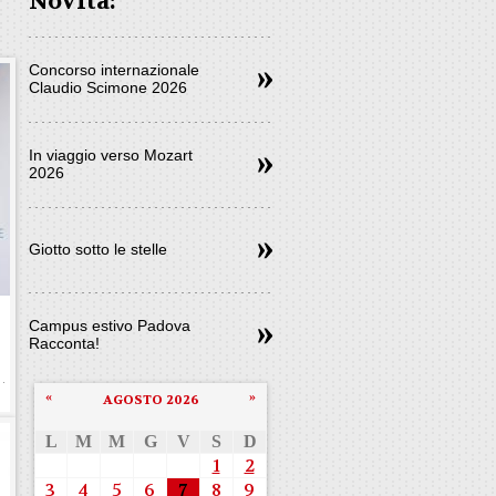
Novità:
Concorso internazionale
Claudio Scimone 2026
In viaggio verso Mozart
2026
Giotto sotto le stelle
e
Campus estivo Padova
Racconta!
«
»
AGOSTO 2026
L
M
M
G
V
S
D
1
2
3
4
5
6
7
8
9