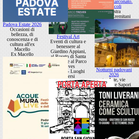
Sandra Marconato.
Oracoli
Mostra
Museo Eremitani
Padova Estate 2026
Occasioni di
bellezza, di
Festival Art
conoscenza e di
Eventi di cultura e
cultura all'ex
benessere al
Macello
Giardino Appiani,
Ex Macello
al Roseto di Santa
Giustina e al Parco
Treves
Notturni padovani
Padova - Luoghi
2026
diversi
tra Arte, vie
d'Acqua e Sapori