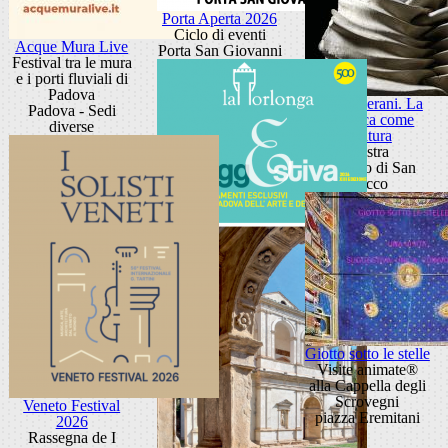
Porta Aperta 2026
Ciclo di eventi
Acque Mura Live
Porta San Giovanni
Festival tra le mura
e i porti fluviali di
Padova
Toni Liverani. La
Padova - Sedi
ceramica come
diverse
scultura
Mostra
Oratorio di San
Rocco
Giotto sotto le stelle
Visite animate®
alla Cappella degli
Scrovegni
Veneto Festival
piazza Eremitani
2026
Rassegna de I