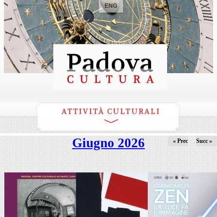
ENG
ATTIVITÀ CULTURALI
Giugno 2026
« Prec
Succ »