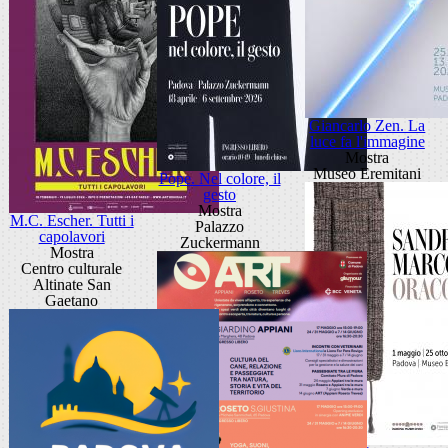
Giancarlo Zen. La
luce fa l'immagine
Mostra
Museo Eremitani
Pope. Nel colore, il
gesto
Mostra
M.C. Escher. Tutti i
Palazzo
capolavori
Zuckermann
Mostra
Centro culturale
Altinate San
Gaetano