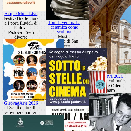
Acque Mura Live
Festival tra le mura
Toni Liverani. La
e i porti fluviali di
ceramica come
Padova
scultura
Padova - Sedi
Mostra
diverse
Oratorio di San
Rocco
SuggEstiva 2026
Rassegna culturale
Loggia e Odeo
Cornaro
GirovagArte 2026
Eventi culturali
estivi nei quartieri