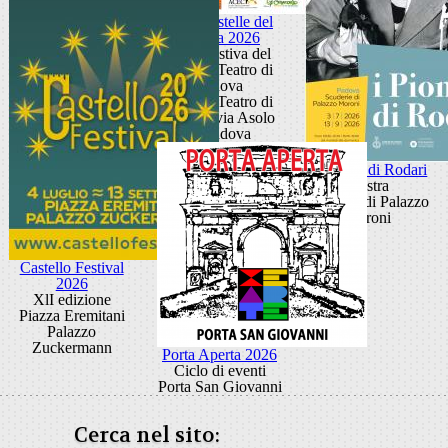
Sotto le stelle del
cinema 2026
Arena estiva del
Piccolo Teatro di
Padova
Piccolo Teatro di
Padova via Asolo
2, Padova
i Pionieri di Rodari
Mostra
Scuderie di Palazzo
Moroni
Castello Festival
2026
XlI edizione
Piazza Eremitani
Palazzo
Zuckermann
Porta Aperta 2026
Ciclo di eventi
Porta San Giovanni
Cerca nel sito: