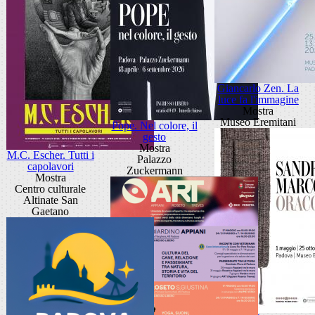
Giancarlo Zen. La
luce fa l'immagine
Mostra
Museo Eremitani
Pope. Nel colore, il
gesto
Mostra
M.C. Escher. Tutti i
Palazzo
capolavori
Zuckermann
Mostra
Centro culturale
Altinate San
Gaetano