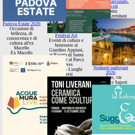
Sandra Marconato.
Oracoli
Mostra
Museo Eremitani
Padova Estate 2026
Occasioni di
bellezza, di
Festival Art
conoscenza e di
Eventi di cultura e
cultura all'ex
benessere al
Macello
Giardino Appiani,
Ex Macello
al Roseto di Santa
Giustina e al Parco
Treves
Notturni padovani
Padova - Luoghi
2026
diversi
tra Arte, vie
d'Acqua e Sapori