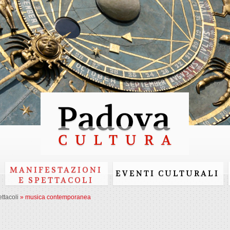
Salta al
contenuto
principale
MANIFESTAZIONI
EVENTI CULTURALI
E SPETTACOLI
ttacoli
»
musica contemporanea