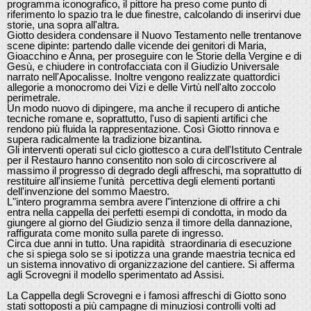
programma iconografico, il pittore ha preso come punto di
riferimento lo spazio tra le due finestre, calcolando di inserirvi due
storie, una sopra all'altra.
Giotto desidera condensare il Nuovo Testamento nelle trentanove
scene dipinte: partendo dalle vicende dei genitori di Maria,
Gioacchino e Anna, per proseguire con le Storie della Vergine e di
Gesù, e chiudere in controfacciata con il Giudizio Universale
narrato nell'Apocalisse. Inoltre vengono realizzate quattordici
allegorie a monocromo dei Vizi e delle Virtù nell'alto zoccolo
perimetrale.
Un modo nuovo di dipingere, ma anche il recupero di antiche
tecniche romane e, soprattutto, l'uso di sapienti artifici che
rendono più fluida la rappresentazione. Così Giotto rinnova e
supera radicalmente la tradizione bizantina.
Gli interventi operati sul ciclo giottesco a cura dell'Istituto Centrale
per il Restauro hanno consentito non solo di circoscrivere al
massimo il progresso di degrado degli affreschi, ma soprattutto di
restituire all'insieme l'unità percettiva degli elementi portanti
dell'invenzione del sommo Maestro.
L"intero programma sembra avere l"intenzione di offrire a chi
entra nella cappella dei perfetti esempi di condotta, in modo da
giungere al giorno del Giudizio senza il timore della dannazione,
raffigurata come monito sulla parete di ingresso.
Circa due anni in tutto. Una rapidità straordinaria di esecuzione
che si spiega solo se si ipotizza una grande maestria tecnica ed
un sistema innovativo di organizzazione del cantiere. Si afferma
agli Scrovegni il modello sperimentato ad Assisi.
La Cappella degli Scrovegni e i famosi affreschi di Giotto sono
stati sottoposti a più campagne di minuziosi controlli volti ad