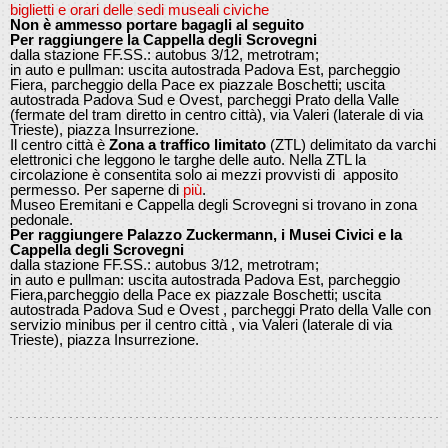
biglietti e orari delle sedi museali civiche
Non è ammesso portare bagagli al seguito
Per raggiungere la Cappella degli Scrovegni
dalla stazione FF.SS.: autobus 3/12, metrotram;
in auto e pullman: uscita autostrada Padova Est, parcheggio
Fiera, parcheggio della Pace ex piazzale Boschetti; uscita
autostrada Padova Sud e Ovest, parcheggi Prato della Valle
(fermate del tram diretto in centro città), via Valeri (laterale di via
Trieste), piazza Insurrezione.
Il centro città è
Zona a traffico limitato
(ZTL) delimitato da varchi
elettronici che leggono le targhe delle auto. Nella ZTL la
circolazione è consentita solo ai mezzi provvisti di apposito
permesso. Per saperne di
più
.
Museo Eremitani e Cappella degli Scrovegni si trovano in zona
pedonale.
Per raggiungere Palazzo Zuckermann, i Musei Civici e la
Cappella degli Scrovegni
dalla stazione FF.SS.: autobus 3/12, metrotram;
in auto e pullman: uscita autostrada Padova Est, parcheggio
Fiera,parcheggio della Pace ex piazzale Boschetti; uscita
autostrada Padova Sud e Ovest , parcheggi Prato della Valle con
servizio minibus per il centro città , via Valeri (laterale di via
Trieste), piazza Insurrezione.