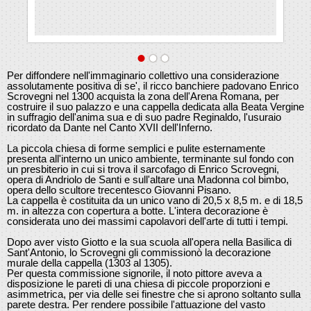
Per diffondere nell'immaginario collettivo una considerazione
assolutamente positiva di se', il ricco banchiere padovano Enrico
Scrovegni nel 1300 acquista la zona dell'Arena Romana, per
costruire il suo palazzo e una cappella dedicata alla Beata Vergine
in suffragio dell'anima sua e di suo padre Reginaldo, l'usuraio
ricordato da Dante nel Canto XVII dell'Inferno.
La piccola chiesa di forme semplici e pulite esternamente
presenta all'interno un unico ambiente, terminante sul fondo con
un presbiterio in cui si trova il sarcofago di Enrico Scrovegni,
opera di Andriolo de Santi e sull'altare una Madonna col bimbo,
opera dello scultore trecentesco Giovanni Pisano.
La cappella è costituita da un unico vano di 20,5 x 8,5 m. e di 18,5
m. in altezza con copertura a botte. L'intera decorazione è
considerata uno dei massimi capolavori dell'arte di tutti i tempi.
Dopo aver visto Giotto e la sua scuola all'opera nella Basilica di
Sant'Antonio, lo Scrovegni gli commissionò la decorazione
murale della cappella (1303 al 1305).
Per questa commissione signorile, il noto pittore aveva a
disposizione le pareti di una chiesa di piccole proporzioni e
asimmetrica, per via delle sei finestre che si aprono soltanto sulla
parete destra. Per rendere possibile l'attuazione del vasto