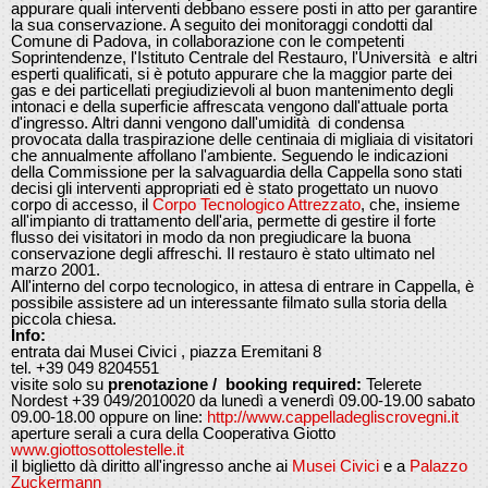
appurare quali interventi debbano essere posti in atto per garantire
la sua conservazione. A seguito dei monitoraggi condotti dal
Comune di Padova, in collaborazione con le competenti
Soprintendenze, l'Istituto Centrale del Restauro, l'Università e altri
esperti qualificati, si è potuto appurare che la maggior parte dei
gas e dei particellati pregiudizievoli al buon mantenimento degli
intonaci e della superficie affrescata vengono dall'attuale porta
d'ingresso. Altri danni vengono dall'umidità di condensa
provocata dalla traspirazione delle centinaia di migliaia di visitatori
che annualmente affollano l'ambiente. Seguendo le indicazioni
della Commissione per la salvaguardia della Cappella sono stati
decisi gli interventi appropriati ed è stato progettato un nuovo
corpo di accesso, il
Corpo Tecnologico Attrezzato
, che, insieme
all'impianto di trattamento dell'aria, permette di gestire il forte
flusso dei visitatori in modo da non pregiudicare la buona
conservazione degli affreschi. Il restauro è stato ultimato nel
marzo 2001.
All'interno del corpo tecnologico, in attesa di entrare in Cappella, è
possibile assistere ad un interessante filmato sulla storia della
piccola chiesa.
Info:
entrata dai Musei Civici , piazza Eremitani 8
tel. +39 049 8204551
visite solo su
prenotazione /
booking required
:
Telerete
Nordest +39 049/2010020 da lunedì a venerdì 09.00-19.00 sabato
09.00-18.00 oppure on line:
http://www.cappelladegliscrovegni.it
aperture serali a cura della Cooperativa Giotto
www.giottosottolestelle.it
il biglietto dà diritto all'ingresso anche ai
Musei Civici
e a
Palazzo
Zuckermann