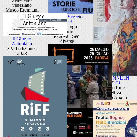
Settecento
veneziano
Museo Eremitani
Portello Segreto
2023
Storie lungo il
fiume
Padova - Sedi
Il Giugno
diverse
Antoniano
XVII edizione -
2023
+ 40 DONNE IN
PRATO
Mostra d'arte
collettiva
Palazzo Angeli