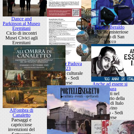
Dance and
Parkinson al Museo
Franco Beraldo
Eremitani
Barricate misteriose
Ciclo di incontri
Oratorio di San
Musei Civici agli
Rocco
Eremitani
Discover Padova
2023
Itinerario culturale
Padova - Sedi
diverse
Anche ad essere si
impara
Eventi nel
centenario della
nascita di Italo
Calvino
All'ombra di
Padova - Sedi
Canaletto
diverse
Paesaggi e
capricciose
invenzioni del