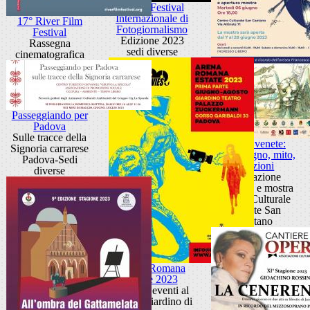
IMP – Festival
Internazionale di
17° River Film
Fotogiornalismo
Festival
Edizione 2023
Rassegna
sedi diverse
cinematografica
Passeggiando per
Padova
Sulle tracce della
Acque venete:
Signoria carrarese
realtà, sogno, mito,
Padova-Sedi
emozioni
diverse
Premiazione
concorso e mostra
Centro Culturale
Altinate San
Gaetano
Arena Romana
Estate 2023
Ciclo di eventi al
Teatro Giardino di