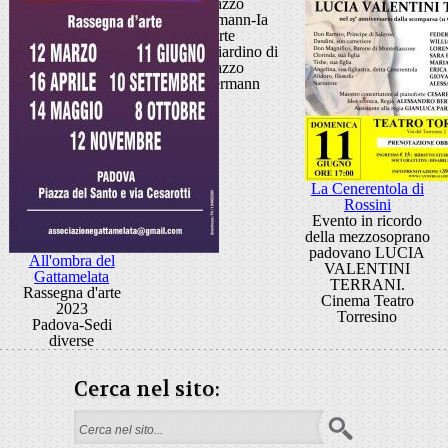
Palazzo
Zuckermann-Ia
parte
Teatro Giardino di
Palazzo
Zuckermann
La Cenerentola di
Rossini
Evento in ricordo
della mezzosoprano
padovano LUCIA
All'ombra del
VALENTINI
Gattamelata
TERRANI.
Rassegna d'arte
Cinema Teatro
2023
Torresino
Padova-Sedi
diverse
Cerca nel sito:
Search form