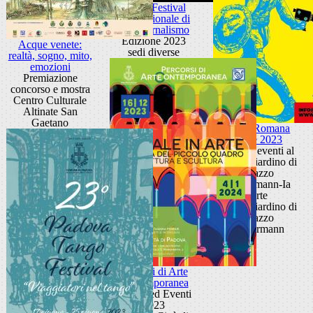
IMP – Festival
Internazionale di
Fotogiornalismo
Edizione 2023
Acque venete:
sedi diverse
realtà, sogno, mito,
emozioni
Premiazione
concorso e mostra
Centro Culturale
Altinate San
Gaetano
Arena Romana
Estate 2023
Ciclo di eventi al
Teatro Giardino di
Palazzo
Zuckermann-Ia
parte
Teatro Giardino di
Palazzo
Zuckermann
Percorsi di Arte
Contemporanea
Mostre ed Eventi
2023