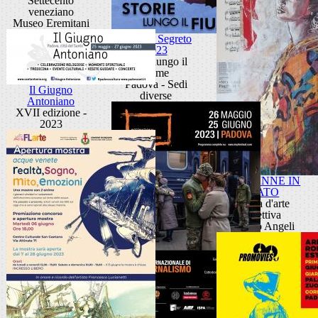
Settecento
veneziano
Museo Eremitani
Portello Segreto
2023
Storie lungo il
fiume
Padova - Sedi
Il Giugno
diverse
Antoniano
XVII edizione -
2023
+ 40 DONNE IN
PRATO
Mostra d'arte
collettiva
Palazzo Angeli