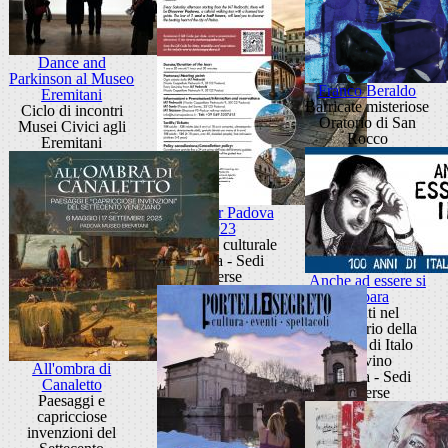
Dance and
Parkinson al Museo
Franco Beraldo
Eremitani
Barricate misteriose
Ciclo di incontri
Oratorio di San
Musei Civici agli
Rocco
Eremitani
Discover Padova
2023
Itinerario culturale
Padova - Sedi
diverse
Anche ad essere si
impara
Eventi nel
centenario della
nascita di Italo
Calvino
All'ombra di
Padova - Sedi
Canaletto
diverse
Paesaggi e
capricciose
invenzioni del