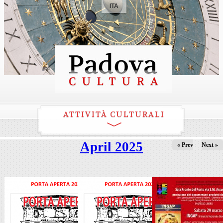
ITA
ATTIVITÀ CULTURALI
April 2025
« Prev
Next »