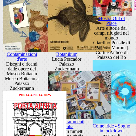
Mostra Out of
Place
Arte e storie dai
campi rifugiati nel
mondo
Giardino Pensile di
Palazzo Moroni |
Cortile Antico di
Contaminazioni
Botanikum
Palazzo del Bo
d'arte
Lucia Pescador
Disegni e ricami
Palazzo
dalle opere del
Zuckermann
Museo Bottacin
Museo Bottacin a
Palazzo
Zuckermann
Mostra Frammenti
Come iride - Sogno
d’Italia
in lockdown
20 anni di fumetti
mostra di