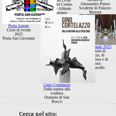
di impegno civile
Alessandro Punzo
Ballatoi del Centro
Scuderie di Palazzo
Culturale Altinate
Moroni
San Gaetano
Porta Aperta
Ciclo di eventi
2025
Porta San Giovanni
Padova Estate 2025
Occasioni di
bellezza, di
conoscenza e di
cultura
Ex Macello
Gino Cortelazzo
Dalla natura alla
scultura
Oratorio di San
Rocco
Cerca nel sito: