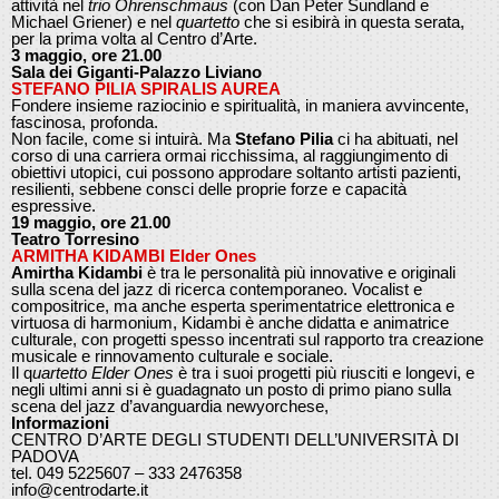
attività nel
trio Ohrenschmaus
(con Dan Peter Sundland e
Michael Griener) e nel
quartetto
che si esibirà in questa serata,
per la prima volta al Centro d’Arte.
3 maggio, ore 21.00
Sala dei Giganti-Palazzo Liviano
STEFANO PILIA SPIRALIS AUREA
Fondere insieme raziocinio e spiritualità, in maniera avvincente,
fascinosa, profonda.
Non facile, come si intuirà. Ma
Stefano Pilia
ci ha abituati, nel
corso di una carriera ormai ricchissima, al raggiungimento di
obiettivi utopici, cui possono approdare soltanto artisti pazienti,
resilienti, sebbene consci delle proprie forze e capacità
espressive.
19 maggio, ore 21.00
Teatro Torresino
ARMITHA KIDAMBI Elder Ones
Amirtha Kidambi
è tra le personalità più innovative e originali
sulla scena del jazz di ricerca contemporaneo. Vocalist e
compositrice, ma anche esperta sperimentatrice elettronica e
virtuosa di harmonium, Kidambi è anche didatta e animatrice
culturale, con progetti spesso incentrati sul rapporto tra creazione
musicale e rinnovamento culturale e sociale.
Il q
uartetto Elder Ones
è tra i suoi progetti più riusciti e longevi, e
negli ultimi anni si è guadagnato un posto di primo piano sulla
scena del jazz d’avanguardia newyorchese,
Informazioni
CENTRO D’ARTE DEGLI STUDENTI DELL’UNIVERSITÀ DI
PADOVA
tel. 049 5225607 – 333 2476358
info@centrodarte.it