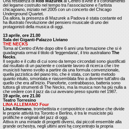
Una residenza di
Rob Mazurek
al Centro d’Arte è il coronamento
del legame costruito nel tempo tra l’associazione e l’artista
chicagoano, iniziato nel 2005 con un concerto del Chicago
Underground Quartet.
Da allora, la presenza di Mazurek a Padova è stata costante ed
ha illustrato l’evoluzione del pensiero musicale di uno dei
protagonisti della musica di oggi.
13 aprile, ore 21.00
Sala dei Giganti-Palazzo Liviano
THE NECKS
Torna al Centro d’Arte dopo oltre 6 anni una formazione che si è
guadagnata ormai il titolo di ‘leggendaria’, il trio australiano
The
Necks
.
Il seguito e il culto di cui sono da tempo circondati sono giustificati
dal risultato di un paziente e costante lavoro di ricerca che i tre
musicisti hanno svolto a partire da una formula convenzionale,
quella jazzistica del piano trio, che è stata, con tanto metodo
quanto intuito, smontata e riassemblata fino a divenire tutt’altro da
quello che era all’inizio. Pianoforte, contrabbasso, batteria sono
tuttora gli strumenti di The Necks, ma la musica non ha più nulla a
che vedere con il jazz da cui avevano preso spunto nel 1987.
19 aprile, ore 21.00
Teatro Torresino
LINA ALLEMANO Four
Lina Allemano
, trombettista e compositrice canadese che divide
le proprie attività tra Toronto e Berlino, è tra le musiciste più
prolifiche e originali del jazz di oggi.
Attiva in una miriade di progetti diversi, dai piccoli ensemble alla
grande orchestra, negli ultimi anni ha concentrato la propria