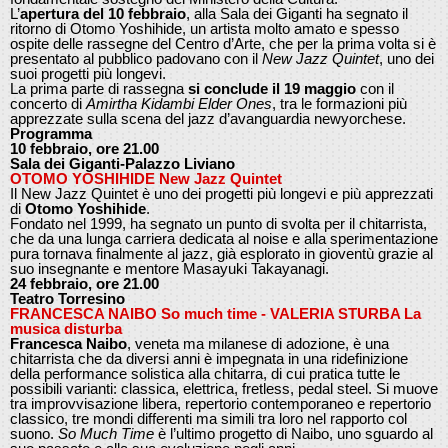
L’
apertura del 10 febbraio
, alla Sala dei Giganti ha segnato il
ritorno di Otomo Yoshihide, un artista molto amato e spesso
ospite delle rassegne del Centro d’Arte, che per la prima volta si è
presentato al pubblico padovano con il
New Jazz Quintet
, uno dei
suoi progetti più longevi.
La prima parte di rassegna
si conclude il 19 maggio
con il
concerto di
Amirtha Kidambi Elder Ones
, tra le formazioni più
apprezzate sulla scena del jazz d’avanguardia newyorchese.
Programma
10 febbraio, ore 21.00
Sala dei Giganti-Palazzo Liviano
OTOMO YOSHIHIDE New Jazz Quintet
Il New Jazz Quintet è uno dei progetti più longevi e più apprezzati
di
Otomo Yoshihide
.
Fondato nel 1999, ha segnato un punto di svolta per il chitarrista,
che da una lunga carriera dedicata al noise e alla sperimentazione
pura tornava finalmente al jazz, già esplorato in gioventù grazie al
suo insegnante e mentore Masayuki Takayanagi.
24 febbraio, ore 21.00
Teatro Torresino
FRANCESCA NAIBO So much time - VALERIA STURBA La
musica disturba
Francesca Naibo
, veneta ma milanese di adozione, è una
chitarrista che da diversi anni è impegnata in una ridefinizione
della performance solistica alla chitarra, di cui pratica tutte le
possibili varianti: classica, elettrica, fretless, pedal steel. Si muove
tra improvvisazione libera, repertorio contemporaneo e repertorio
classico, tre mondi differenti ma simili tra loro nel rapporto col
suono.
So Much Time
è l’ultimo progetto di Naibo, uno sguardo al