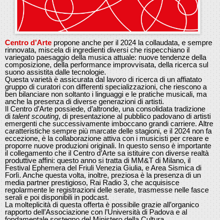
Centro d’Arte
propone anche per il 2024 la collaudata, e sempre
rinnovata, miscela di ingredienti diversi che rispecchiano il
variegato paesaggio della musica attuale: nuove tendenze della
composizione, della performance improvvisata, della ricerca sul
suono assistita dalle tecnologie.
Questa varietà è assicurata dal lavoro di ricerca di un affiatato
gruppo di curatori con differenti specializzazioni, che riescono a
ben bilanciare non soltanto i linguaggi e le pratiche musicali, ma
anche la presenza di diverse generazioni di artisti.
Il Centro d’Arte possiede, d’altronde, una consolidata tradizione
di
talent scouting
, di presentazione al pubblico padovano di artisti
emergenti che successivamente imboccano grandi carriere. Altre
caratteristiche sempre più marcate delle stagioni, e il 2024 non fa
eccezione, è la collaborazione attiva con i musicisti per creare e
proporre nuove produzioni originali. In questo senso è importante
il collegamento che il Centro d’Arte sa istituire con diverse realtà
produttive affini: questo anno si tratta di MM&T di Milano, il
Festival Ephemera del Friuli Venezia Giulia, e Area Sismica di
Forlì. Anche questa volta, inoltre, preziosa è la presenza di un
media partner prestigioso, Rai Radio 3, che acquisisce
regolarmente le registrazioni delle serate, trasmesse nelle fasce
serali e poi disponibili in podcast.
La molteplicità di questa offerta è possibile grazie all’organico
rapporto dell’Associazione con l’Università di Padova e al
fondamentale sostegno del Ministero della Cultura.