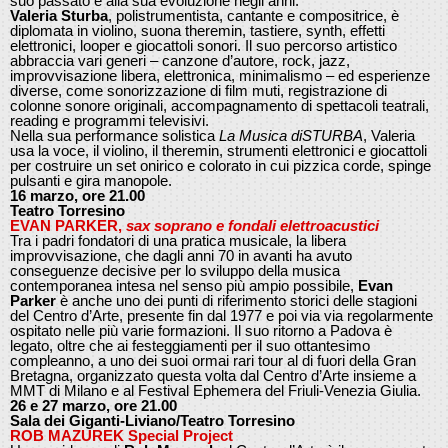
suo passato e alla sua evoluzione negli anni.
Valeria Sturba
, polistrumentista, cantante e compositrice, è
diplomata in violino, suona theremin, tastiere, synth, effetti
elettronici, looper e giocattoli sonori. Il suo percorso artistico
abbraccia vari generi – canzone d’autore, rock, jazz,
improvvisazione libera, elettronica, minimalismo – ed esperienze
diverse, come sonorizzazione di film muti, registrazione di
colonne sonore originali, accompagnamento di spettacoli teatrali,
reading e programmi televisivi.
Nella sua performance solistica
La Musica diSTURBA
, Valeria
usa la voce, il violino, il theremin, strumenti elettronici e giocattoli
per costruire un set onirico e colorato in cui pizzica corde, spinge
pulsanti e gira manopole.
16 marzo, ore 21.00
Teatro Torresino
EVAN PARKER,
sax soprano e fondali elettroacustici
Tra i padri fondatori di una pratica musicale, la libera
improvvisazione, che dagli anni 70 in avanti ha avuto
conseguenze decisive per lo sviluppo della musica
contemporanea intesa nel senso più ampio possibile,
Evan
Parker
è anche uno dei punti di riferimento storici delle stagioni
del Centro d’Arte, presente fin dal 1977 e poi via via regolarmente
ospitato nelle più varie formazioni. Il suo ritorno a Padova è
legato, oltre che ai festeggiamenti per il suo ottantesimo
compleanno, a uno dei suoi ormai rari tour al di fuori della Gran
Bretagna, organizzato questa volta dal Centro d’Arte insieme a
MMT di Milano e al Festival Ephemera del Friuli-Venezia Giulia.
26 e 27 marzo, ore 21.00
Sala dei Giganti-Liviano/Teatro Torresino
ROB MAZUREK Special Project