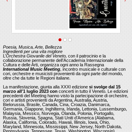
Poesia, Musica, Arte, Bellezza
Ingredienti per una vita migliore
L’
Orchestra Giovanile del Veneto,
con il patrocinio e la
collaborazione permanente dell’Accademia Internazionale della
Cultura e delle Arti, organizza ogni anno la Rassegna
International Music Meeting
, incontro musicale e culturale con
cori, orchestre e musicisti provenienti da ogni parte del mondo,
oltre che da tutte le Regioni italiane.
La manifestazione, giunta alla
XXXI edizione
si svolge dal 15
marzo all'1 luglio 2023 con
concerti in tutto il Veneto. Le edizioni
precedenti del Meeting hanno visto la partecipazione di orchestre,
cori e artisti provenienti da Argentina, Australia, Austria,
Bielorussia, Brasile, Canada, Cina, Croazia, Danimarca,
Germania, Giappone, Inghilterra, Irlanda, Lettonia, Lussemburgo,
Malaysia, Messico, Norvegia, Olanda, Polonia, Portogallo,
Russia, Slovenia, Spagna, Stati Uniti d’America (Alabama,
Alaska, California, Colorado, Hawaii, Illinois, Iowa, Ohio,
Maryland, Minnesota, Mississippi, New Jersey, North Dakota,
Pennsylvania, Tennessee, Texas, Washington, Wisconsin),