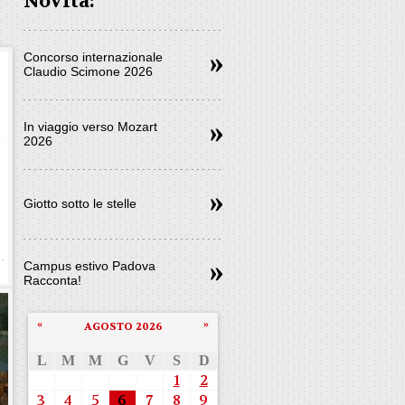
Novità:
Concorso internazionale
Claudio Scimone 2026
In viaggio verso Mozart
2026
Giotto sotto le stelle
Campus estivo Padova
Racconta!
«
»
AGOSTO 2026
L
M
M
G
V
S
D
1
2
3
4
5
6
7
8
9