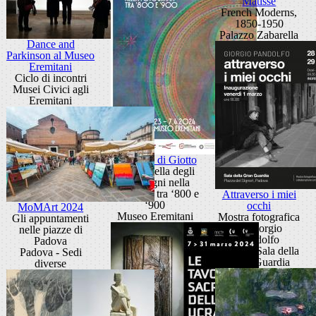
Matisse
French Moderns,
1850-1950
Palazzo Zabarella
Dance and
Parkinson al Museo
Eremitani
Ciclo di incontri
Musei Civici agli
Eremitani
Lo scatto di Giotto
La Cappella degli
Scrovegni nella
fotografia tra ‘800 e
Attraverso i miei
‘900
occhi
MoMArt 2024
Museo Eremitani
Mostra fotografica
Gli appuntamenti
di Giorgio
nelle piazze di
Pandolfo
Padova
Padova-Sala della
Padova - Sedi
Gran Guardia
diverse