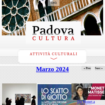
ENG
ATTIVITÀ CULTURALI
Marzo 2024
« Prec
Succ »
Da Monet a