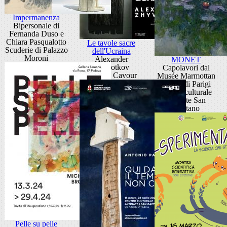
Impermanenza
Bipersonale di
Fernanda Duso e
Chiara Pasqualotto
Le tavole sacre
Scuderie di Palazzo
dell'Ucraina
Moroni
Alexander
MONET
Zhyvotkov
Capolavori dal
Galleria Cavour
Musée Marmottan
Monet di Parigi
Centro culturale
Altinate San
Gaetano
Pelle su pelle