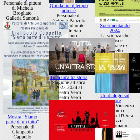
Personale di pittura
Qui da noi il tempo
di Michela
non c'è
Brogliato
Personale di
Galleria Samonà
Antonio Panzuto
Centro culturale
Sperimentando
Altinate San
2024
Gaetano
La scienza che
stupisce
Cattedrale ex
Macello
Tutta un'altra storia
Stagione artistica
2023-2024 al
Teatro Verdi
Un dialogo sul
Teatro Verdi
colore
Mostra di Vincenzo
Cecchini e
Domenico D'Oora
Mostra "Siamo
Palazzo
parte di un tutto"
Zuckermann
Personale di
Gianpaolo
Cappello