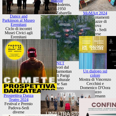
Matisse
French Moderns,
1850-1950
Palazzo Zabarella
MoMArt 2024
Dance and
Gli appuntamenti
Parkinson al Museo
nelle piazze di
Eremitani
Padova
Ciclo di incontri
Padova - Sedi
Musei Civici agli
diverse
Eremitani
MONET
Capolavori dal
Un dialogo sul
Musée Marmottan
colore
Monet di Parigi
Mostra di Vincenzo
Centro culturale
Cecchini e
Altinate San
Domenico D'Oora
Gaetano
Palazzo
Prospettiva Danza
Zuckermann
Teatro 2024
Festival e Premio
Padova-Sedi
diverse