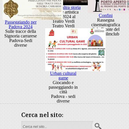
Tutta un'altra storia
Stagione artistica
Confini
2023-2024 al
Rassegna
Teatro Verdi
Passeggiando per
cinematografica
Teatro Verdi
Padova 2024
Sala Fronte del
Sulle tracce della
Porto Filmclub
Signoria carrarese
Padova-Sedi
diverse
Urban cultural
game
Giocando e
passeggiando in
città
Padova - sedi
diverse
Cerca nel sito:
Form di ricerca