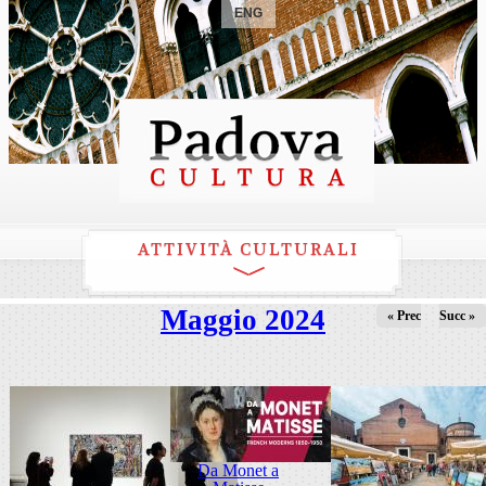
ENG
ATTIVITÀ CULTURALI
Maggio 2024
« Prec
Succ »
Da Monet a