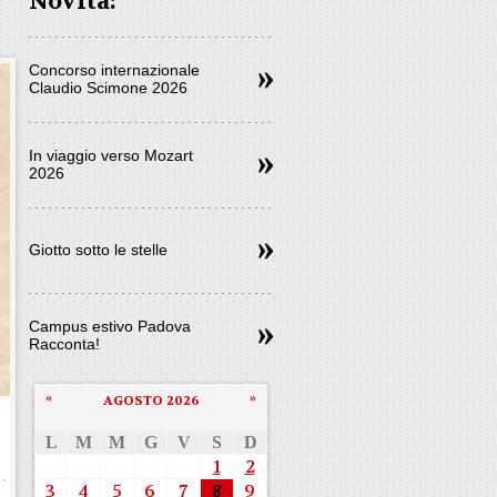
Novità:
Concorso internazionale
Claudio Scimone 2026
In viaggio verso Mozart
2026
Giotto sotto le stelle
Campus estivo Padova
Racconta!
«
»
AGOSTO 2026
L
M
M
G
V
S
D
1
2
3
4
5
6
7
8
9