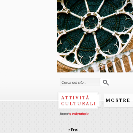
Form di ricerca
ATTIVITÀ
MOSTRE
CULTURALI
home
»
calendario
« Prec