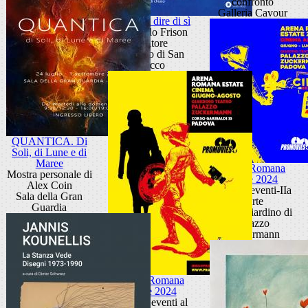
confronto
Galleria Cavour
Un sacro dire di sì
Giancarlo Frison
scultore
Oratorio di San
Rocco
QUANTICA. Di
Soli, di Lune e di
Maree
Arena Romana
Mostra personale di
Estate 2024
Alex Coin
Ciclo di eventi-IIa
Sala della Gran
parte
Guardia
Teatro Giardino di
Palazzo
Zuckermann
Arena Romana
Estate 2024
Ciclo di eventi al