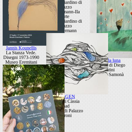
Teatro Giardino di
Palazzo
Zuckermann-IIa
parte
Teatro Giardino di
Palazzo
Zuckermann
Jannis Kounellis
La Stanza Vede.
Disegni 1973-1990
Come la luna
Museo Eremitani
Le opere di Diego
Santini
Galleria Samonà
OXYGEN
Opere di Càssia
Raad
Scuderie di Palazzo
Moroni