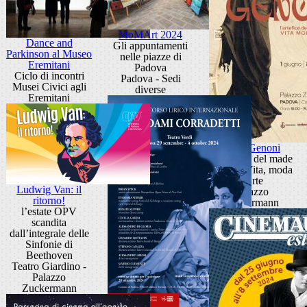
MoMArt 2024
Dance and
Gli appuntamenti
Parkinson al Museo
nelle piazze di
Eremitani
Padova
Ciclo di incontri
Padova - Sedi
Musei Civici agli
diverse
Eremitani
Rosa Genoni
L'artefice del made
in Italy. Vita, moda
e arte
Ludwig Van: il
Palazzo
ritorno!
Zuckermann
l’estate OPV
scandita
dall’integrale delle
Sinfonie di
Beethoven
Teatro Giardino -
Palazzo
Zuckermann