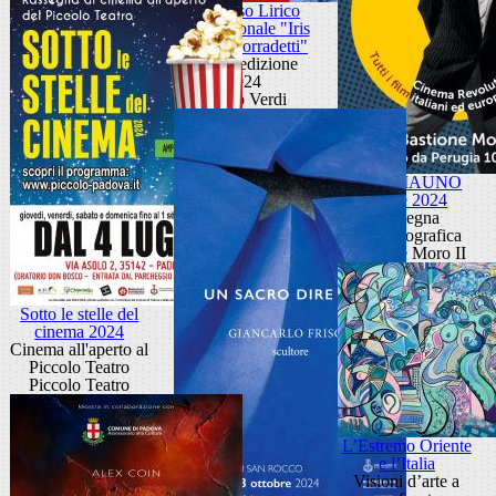
Concorso Lirico
Internazionale "Iris
Adami Corradetti"
XXXI edizione
2024
Teatro Verdi
CINEMAUNO
Estate 2024
Rassegna
cinematografica
Bastione Moro II
Sotto le stelle del
cinema 2024
Cinema all'aperto al
Piccolo Teatro
Piccolo Teatro
L’Estremo Oriente
e l’Italia
Visioni d’arte a