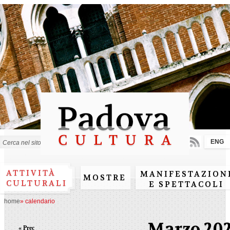
Salta al
contenuto
principale
ENG
Form di ricerca
ATTIVITÀ
MANIFESTAZION
MOSTRE
CULTURALI
E SPETTACOLI
home
»
calendario
Marzo 20
« Prec