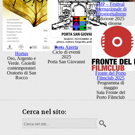
IMP – Festival
Internazionale di
Fotogiornalismo
Edizione 2025
sedi diverse
Porta Aperta
Ciclo di eventi
Hortus
2025
Oro, Argento e
Porta San Giovanni
Verde. Gioielli
contemporanei
Oratorio di San
Fronte del Porto
Rocco
Filmclub 2025
Programma di
maggio
Sala Fronte del
Porto Filmclub
Cerca nel sito:
Form di ricerca