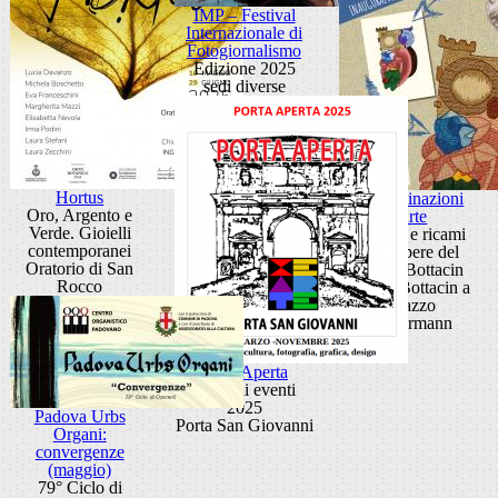
IMP – Festival
Internazionale di
Fotogiornalismo
Edizione 2025
sedi diverse
Hortus
Contaminazioni
Oro, Argento e
d'arte
Verde. Gioielli
Disegni e ricami
contemporanei
dalle opere del
Oratorio di San
Museo Bottacin
Rocco
Museo Bottacin a
Palazzo
Zuckermann
Porta Aperta
Ciclo di eventi
2025
Padova Urbs
Porta San Giovanni
Organi:
convergenze
(maggio)
79° Ciclo di