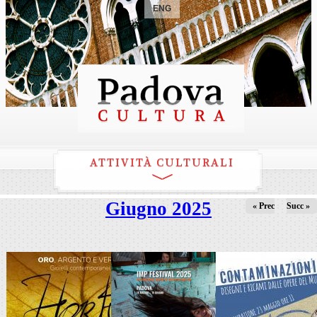
ENG
ATTIVITÀ CULTURALI
Giugno 2025
« Prec
Succ »