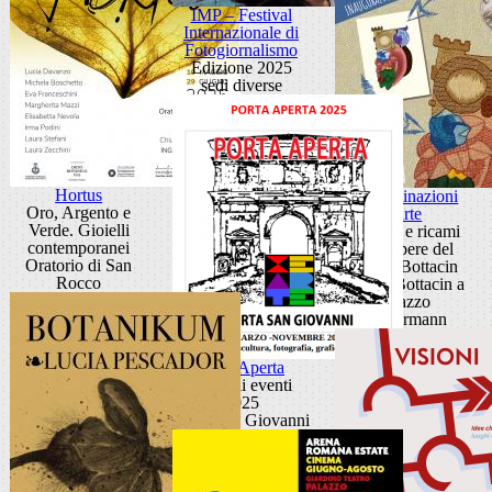
IMP – Festival
Internazionale di
Fotogiornalismo
Edizione 2025
sedi diverse
Hortus
Contaminazioni
Oro, Argento e
d'arte
Verde. Gioielli
Disegni e ricami
contemporanei
dalle opere del
Oratorio di San
Museo Bottacin
Rocco
Museo Bottacin a
Palazzo
Zuckermann
Porta Aperta
Ciclo di eventi
2025
Porta San Giovanni