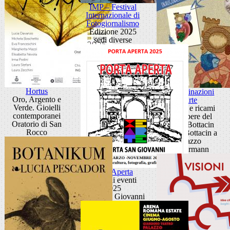
IMP – Festival
Internazionale di
Fotogiornalismo
Edizione 2025
sedi diverse
Hortus
Contaminazioni
Oro, Argento e
d'arte
Verde. Gioielli
Disegni e ricami
contemporanei
dalle opere del
Oratorio di San
Museo Bottacin
Rocco
Museo Bottacin a
Palazzo
Zuckermann
Porta Aperta
Ciclo di eventi
2025
Porta San Giovanni