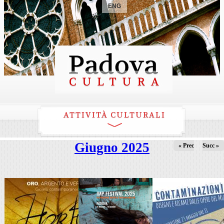
ENG
ATTIVITÀ CULTURALI
Giugno 2025
« Prec
Succ »