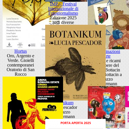
IMP – Festival
Internazionale di
Fotogiornalismo
Edizione 2025
sedi diverse
Hortus
Contaminazioni
Oro, Argento e
d'arte
Verde. Gioielli
Disegni e ricami
contemporanei
dalle opere del
Oratorio di San
Museo Bottacin
Rocco
Museo Bottacin a
Palazzo
Zuckermann
Botanikum
Lucia Pescador
Palazzo
Zuckermann