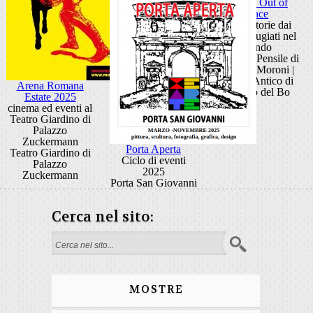
Mostra Out of
Place
Arte e storie dai
campi rifugiati nel
mondo
Giardino Pensile di
Palazzo Moroni |
Cortile Antico di
Arena Romana
Palazzo del Bo
Estate 2025
cinema ed eventi al
Teatro Giardino di
Palazzo
Zuckermann
Porta Aperta
Teatro Giardino di
Ciclo di eventi
Palazzo
2025
Zuckermann
Porta San Giovanni
Cerca nel sito:
Form di ricerca
MOSTRE