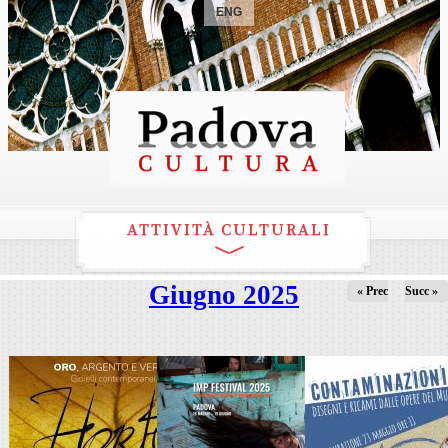
ENG
ATTIVITÀ CULTURALI
Giugno 2025
« Prec
Succ »