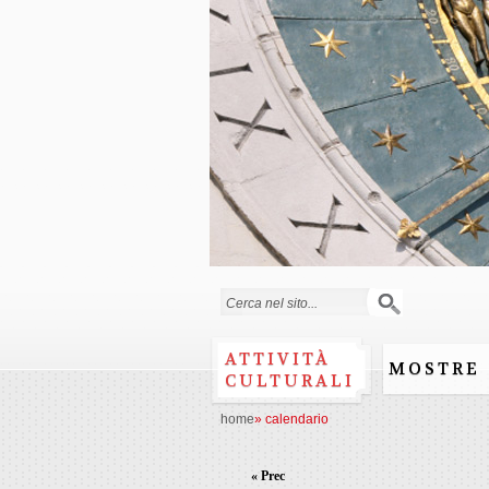
Form di ricerca
ATTIVITÀ
MOSTRE
CULTURALI
home
»
calendario
« Prec