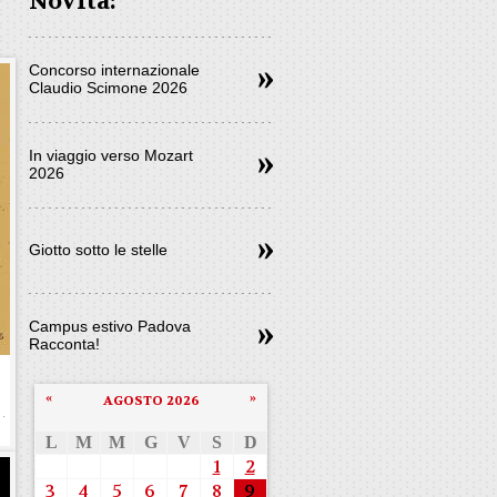
Novità:
Concorso internazionale
Claudio Scimone 2026
In viaggio verso Mozart
2026
Giotto sotto le stelle
Campus estivo Padova
Racconta!
«
»
AGOSTO 2026
L
M
M
G
V
S
D
1
2
3
4
5
6
7
8
9