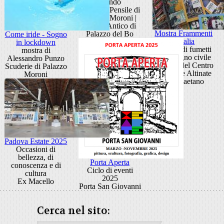
mondo
Giardino Pensile di
Palazzo Moroni |
Cortile Antico di
Mostra Frammenti
Palazzo del Bo
Come iride - Sogno
d’Italia
in lockdown
20 anni di fumetti
mostra di
di impegno civile
Alessandro Punzo
Ballatoi del Centro
Scuderie di Palazzo
Culturale Altinate
Moroni
San Gaetano
Padova Estate 2025
Occasioni di
bellezza, di
Porta Aperta
conoscenza e di
Ciclo di eventi
cultura
2025
Ex Macello
Porta San Giovanni
Cerca nel sito: