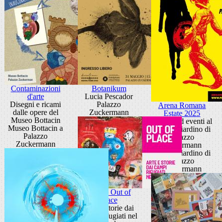
Contaminazioni
Botanikum
d'arte
Lucia Pescador
Disegni e ricami
Palazzo
Arena Romana
dalle opere del
Zuckermann
Estate 2025
Museo Bottacin
cinema ed eventi al
Museo Bottacin a
Teatro Giardino di
Palazzo
Palazzo
Zuckermann
Zuckermann
Teatro Giardino di
Palazzo
Zuckermann
Mostra Out of
Place
Arte e storie dai
campi rifugiati nel