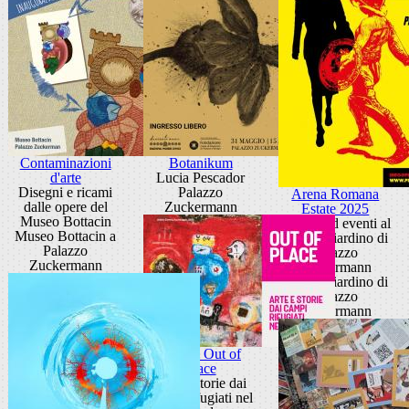
Contaminazioni
Botanikum
d'arte
Lucia Pescador
Disegni e ricami
Palazzo
Arena Romana
dalle opere del
Zuckermann
Estate 2025
Museo Bottacin
cinema ed eventi al
Museo Bottacin a
Teatro Giardino di
Palazzo
Palazzo
Zuckermann
Zuckermann
Teatro Giardino di
Palazzo
Zuckermann
Mostra Out of
Place
Arte e storie dai
campi rifugiati nel