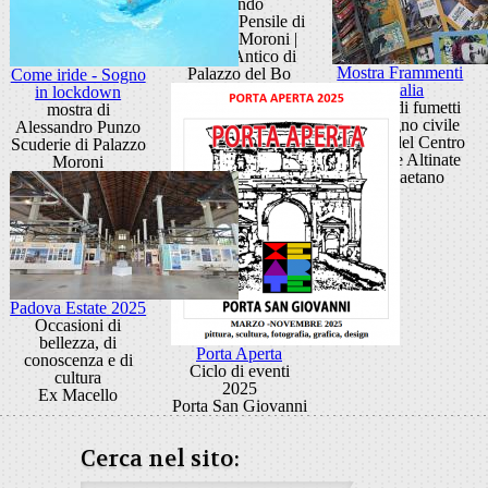
mondo
Giardino Pensile di
Palazzo Moroni |
Cortile Antico di
Mostra Frammenti
Palazzo del Bo
Come iride - Sogno
d’Italia
in lockdown
20 anni di fumetti
mostra di
di impegno civile
Alessandro Punzo
Ballatoi del Centro
Scuderie di Palazzo
Culturale Altinate
Moroni
San Gaetano
Padova Estate 2025
Occasioni di
bellezza, di
Porta Aperta
conoscenza e di
Ciclo di eventi
cultura
2025
Ex Macello
Porta San Giovanni
Cerca nel sito: