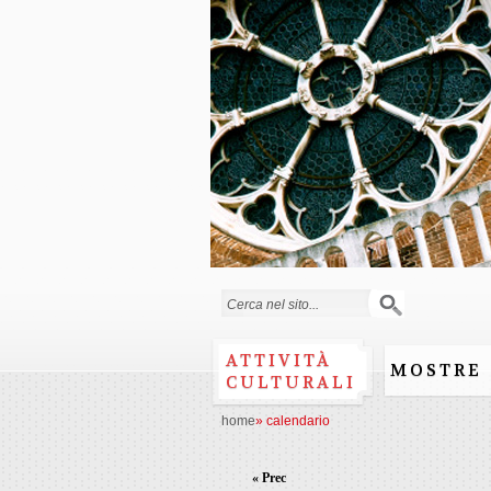
Form di ricerca
ATTIVITÀ
MOSTRE
CULTURALI
home
»
calendario
« Prec