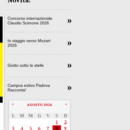
Novità:
Concorso internazionale
Claudio Scimone 2026
In viaggio verso Mozart
2026
Giotto sotto le stelle
Campus estivo Padova
Racconta!
«
»
AGOSTO 2026
L
M
M
G
V
S
D
1
2
3
4
5
6
7
8
9