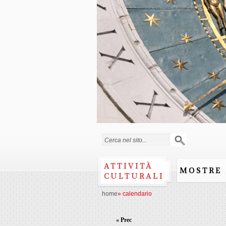
Form di ricerca
ATTIVITÀ
MOSTRE
CULTURALI
home
»
calendario
« Prec