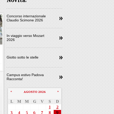
Novità:
Concorso internazionale
Claudio Scimone 2026
In viaggio verso Mozart
2026
Giotto sotto le stelle
Campus estivo Padova
Racconta!
«
»
AGOSTO 2026
L
M
M
G
V
S
D
1
2
3
4
5
6
7
8
9