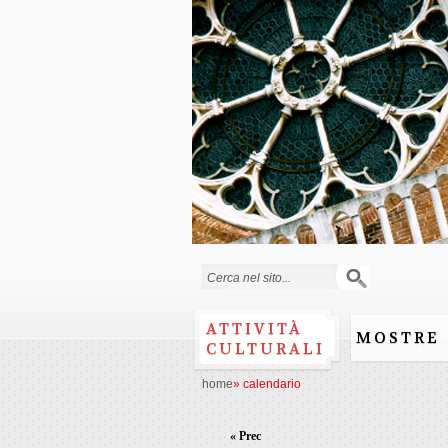
Form di ricerca
ATTIVITÀ
MOSTRE
CULTURALI
home
»
calendario
« Prec