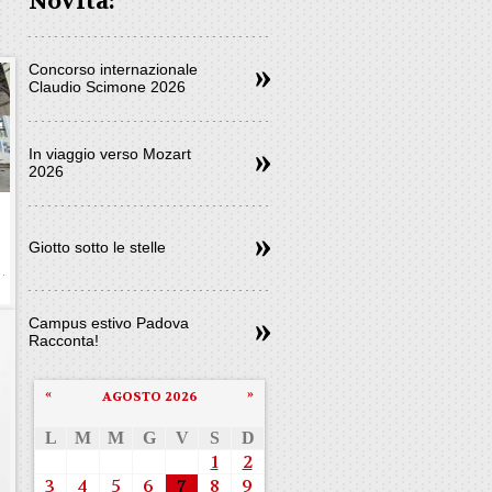
Novità:
Concorso internazionale
Claudio Scimone 2026
In viaggio verso Mozart
2026
Giotto sotto le stelle
Campus estivo Padova
Racconta!
«
»
AGOSTO 2026
L
M
M
G
V
S
D
1
2
3
4
5
6
7
8
9