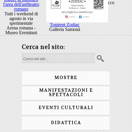
Rocco
l'area dell'anfiteatro
romano
Tutti i weekend di
agosto in via
sperimentale
Tonirent Zodiac
Arena romana -
Galleria Samonà
Museo Eremitani
Cerca nel sito:
Form di ricerca
MOSTRE
MANIFESTAZIONI E
SPETTACOLI
EVENTI CULTURALI
DIDATTICA