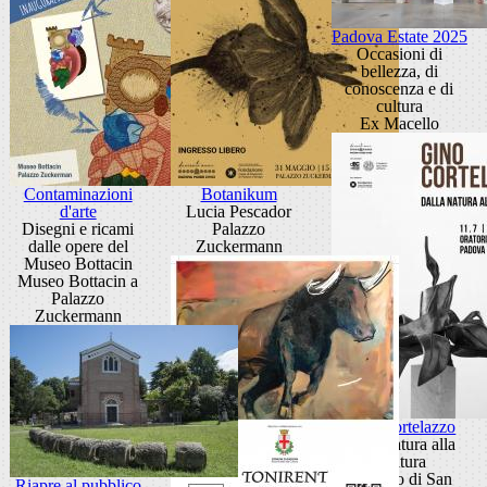
Padova Estate 2025
Occasioni di
bellezza, di
conoscenza e di
cultura
Ex Macello
Contaminazioni
Botanikum
d'arte
Lucia Pescador
Disegni e ricami
Palazzo
dalle opere del
Zuckermann
Museo Bottacin
Museo Bottacin a
Palazzo
Zuckermann
Gino Cortelazzo
Dalla natura alla
scultura
Oratorio di San
Riapre al pubblico