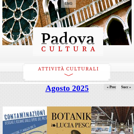
ENG
ATTIVITÀ CULTURALI
Agosto 2025
« Prec
Succ »