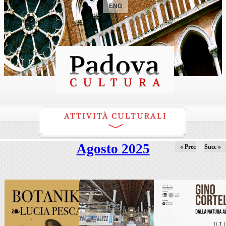
ENG
ATTIVITÀ CULTURALI
Agosto 2025
« Prec
Succ »