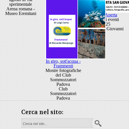
sperimentale
Arena romana -
Museo Eremitani
Porta Aperta
Ciclo di eventi
2025
Porta San Giovanni
In giro, sott'acqua -
Frammenti
Mostre fotografiche
del Club
Sommozzatori
Padova
Club
Sommozzatori
Padova
Cerca nel sito:
Form di ricerca