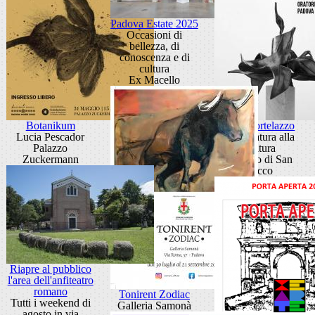
Padova Estate 2025
Occasioni di
bellezza, di
conoscenza e di
cultura
Ex Macello
Botanikum
Gino Cortelazzo
Lucia Pescador
Dalla natura alla
Palazzo
scultura
Zuckermann
Oratorio di San
Rocco
Riapre al pubblico
l'area dell'anfiteatro
romano
Tonirent Zodiac
Tutti i weekend di
Galleria Samonà
agosto in via