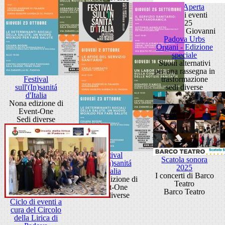
Porta Aperta
Ciclo di eventi
2025
Porta San Giovanni
Padova Urbs
Organi - Edizione
speciale
Suoni alternativi
per una rassegna in
Festival
trasformazione
sull'(In)sanitá
sedi diverse
d'Italia
Nona edizione di
Event-One
Sedi diverse
Festival
Scatola sonora
sull'(In)sanitá
2025
d'Italia
I concerti di Barco
Nona edizione di
Teatro
Event-One
Barco Teatro
Sedi diverse
Ciclo di eventi a
cura del Circolo
della Lirica di