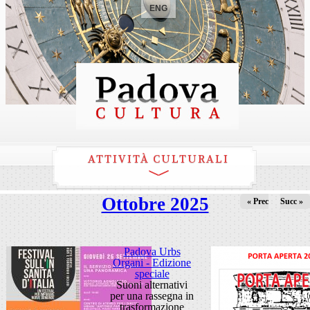
ENG
ATTIVITÀ CULTURALI
Ottobre 2025
« Prec
Succ »
Padova Urbs
Organi - Edizione
speciale
Suoni alternativi
per una rassegna in
trasformazione