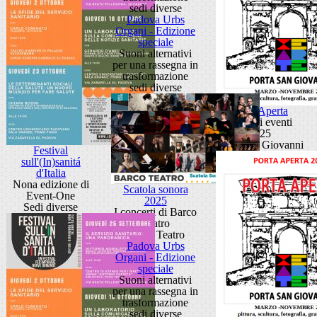
sedi diverse
Padova Urbs
Organi - Edizione
speciale
Suoni alternativi
per una rassegna in
trasformazione
sedi diverse
Porta Aperta
Ciclo di eventi
2025
Porta San Giovanni
Festival
sull'(In)sanitá
d'Italia
Nona edizione di
Scatola sonora
Event-One
2025
Sedi diverse
I concerti di Barco
Teatro
Barco Teatro
Padova Urbs
Organi - Edizione
speciale
Suoni alternativi
per una rassegna in
trasformazione
sedi diverse