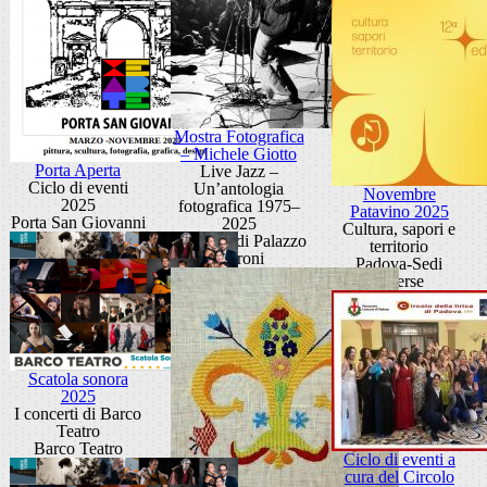
Mostra Fotografica
– Michele Giotto
Porta Aperta
Live Jazz –
Ciclo di eventi
Un’antologia
Novembre
2025
fotografica 1975–
Patavino 2025
Porta San Giovanni
2025
Cultura, sapori e
Scuderie di Palazzo
territorio
Moroni
Padova-Sedi
diverse
Scatola sonora
2025
I concerti di Barco
Teatro
Barco Teatro
Ciclo di eventi a
cura del Circolo