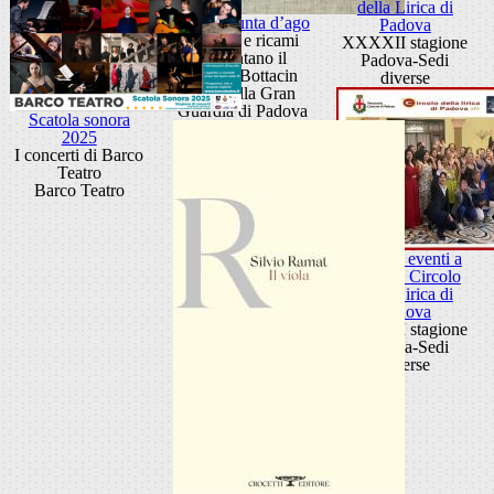
della Lirica di
Arte in punta d’ago
Padova
Disegni e ricami
XXXXII stagione
raccontano il
Padova-Sedi
Museo Bottacin
diverse
Sala della Gran
Guardia di Padova
Scatola sonora
2025
I concerti di Barco
Teatro
Barco Teatro
Ciclo di eventi a
cura del Circolo
della Lirica di
Padova
XXXXII stagione
Padova-Sedi
diverse