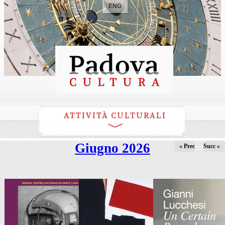
ENG
ATTIVITÀ CULTURALI
Giugno 2026
« Prec
Succ »