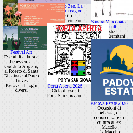
Giancarlo Zen. La
luce fa l'immagine
Mostra
Museo Eremitani
Sandra Marconato.
Oracoli
Mostra
Museo Eremitani
Festival Art
Eventi di cultura e
benessere al
Giardino Appiani,
al Roseto di Santa
Giustina e al Parco
Treves
Padova - Luoghi
Porta Aperta 2026
diversi
Ciclo di eventi
Porta San Giovanni
Padova Estate 2026
Occasioni di
bellezza, di
conoscenza e di
cultura all'ex
Macello
Ex Macello