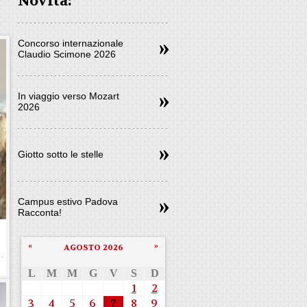
Novità:
Concorso internazionale
Claudio Scimone 2026
In viaggio verso Mozart
2026
Giotto sotto le stelle
Campus estivo Padova
Racconta!
«
»
AGOSTO 2026
L
M
M
G
V
S
D
1
2
3
4
5
6
7
8
9