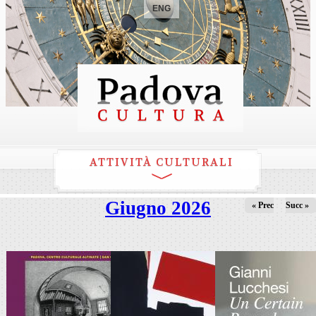
ENG
ATTIVITÀ CULTURALI
Giugno 2026
« Prec
Succ »