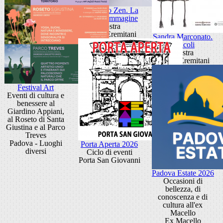
Giancarlo Zen. La
luce fa l'immagine
Mostra
Museo Eremitani
Sandra Marconato.
Oracoli
Mostra
Museo Eremitani
Festival Art
Eventi di cultura e
benessere al
Giardino Appiani,
al Roseto di Santa
Giustina e al Parco
Treves
Padova - Luoghi
Porta Aperta 2026
diversi
Ciclo di eventi
Porta San Giovanni
Padova Estate 2026
Occasioni di
bellezza, di
conoscenza e di
cultura all'ex
Macello
Ex Macello