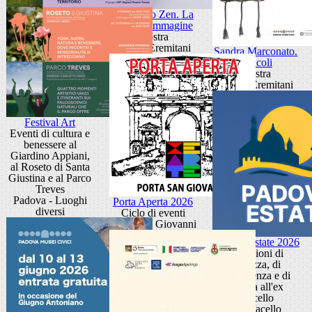
Giancarlo Zen. La
luce fa l'immagine
Mostra
Museo Eremitani
Sandra Marconato.
Oracoli
Mostra
Museo Eremitani
Festival Art
Eventi di cultura e
benessere al
Giardino Appiani,
al Roseto di Santa
Giustina e al Parco
Treves
Padova - Luoghi
Porta Aperta 2026
diversi
Ciclo di eventi
Porta San Giovanni
Padova Estate 2026
Occasioni di
bellezza, di
conoscenza e di
cultura all'ex
Macello
Ex Macello