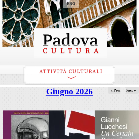
ENG
ATTIVITÀ CULTURALI
Giugno 2026
« Prec
Succ »