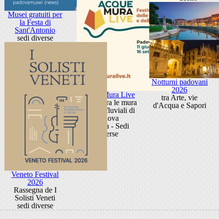
Musei gratuiti per
la Festa di
Sant'Antonio
sedi diverse
Notturni padovani
2026
Acque Mura Live
tra Arte, vie
Festival tra le mura
d'Acqua e Sapori
e i porti fluviali di
Padova
Padova - Sedi
diverse
Veneto Festival
2026
Rassegna de I
Solisti Veneti
sedi diverse