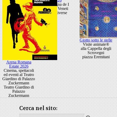
2026
Rassegna de I
Solisti Veneti
sedi diverse
Giotto sotto le stelle
Visite animate®
alla Cappella degli
Scrovegni
piazza Eremitani
Arena Romana
Estate 2026
Cinema, spettacoli
ed eventi al Teatro
Giardino di Palazzo
Zuckermann
Teatro Giardino di
Palazzo
Zuckermann
Cerca nel sito: