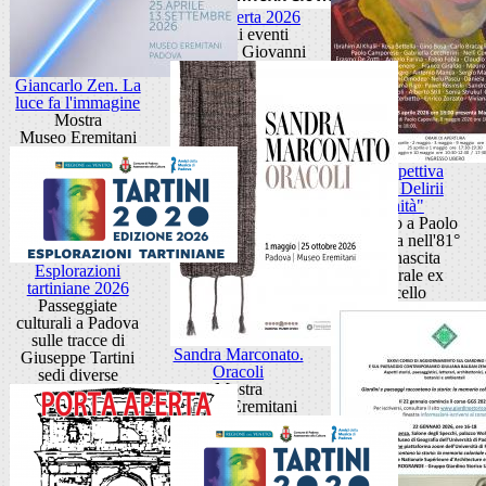
Porta Aperta 2026
Ciclo di eventi
Porta San Giovanni
Giancarlo Zen. La
luce fa l'immagine
Mostra
Museo Eremitani
Retrospettiva
"Anni Delirii
Vanità"
Omaggio a Paolo
Capovilla nell'81°
della nascita
Esplorazioni
Cattedrale ex
tartiniane 2026
Macello
Passeggiate
culturali a Padova
sulle tracce di
Sandra Marconato.
Giuseppe Tartini
Oracoli
sedi diverse
Mostra
Museo Eremitani