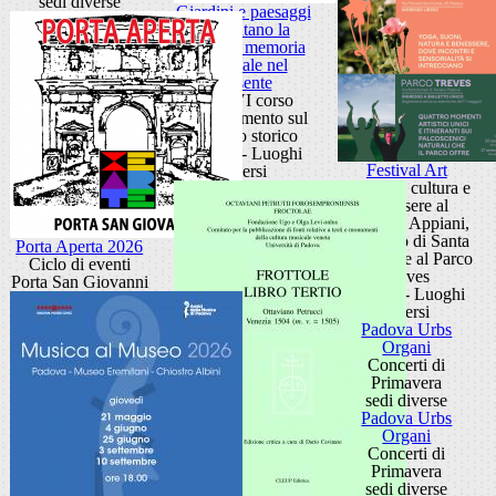
sedi diverse
Giardini e paesaggi
raccontano la
storia: la memoria
coloniale nel
presente
XXXVI corso
aggiornamento sul
giardino storico
Padova - Luoghi
Festival Art
diversi
Eventi di cultura e
benessere al
Giardino Appiani,
al Roseto di Santa
Porta Aperta 2026
Giustina e al Parco
Ciclo di eventi
Treves
Porta San Giovanni
Padova - Luoghi
diversi
Padova Urbs
Organi
Concerti di
Primavera
sedi diverse
Padova Urbs
Organi
Concerti di
Primavera
sedi diverse