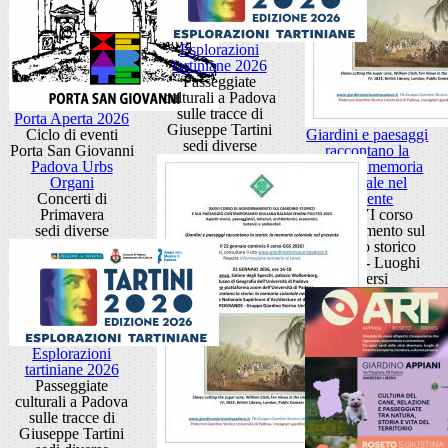
Esplorazioni
tartiniane 2026
Passeggiate
culturali a Padova
sulle tracce di
Porta Aperta 2026
Giuseppe Tartini
Ciclo di eventi
Giardini e paesaggi
sedi diverse
Porta San Giovanni
raccontano la
Padova Urbs
storia: la memoria
Organi
coloniale nel
Concerti di
presente
Primavera
XXXVI corso
sedi diverse
aggiornamento sul
giardino storico
Padova - Luoghi
diversi
Esplorazioni
tartiniane 2026
Passeggiate
culturali a Padova
sulle tracce di
Giuseppe Tartini