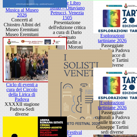
Frottole Libro
Tertio – Ottaviano
Musica al Museo
Petrucci, Venezia
2026
1505
Concerti al
Presentazione
Chiostro Albini del
dell'edizione critica
Museo Eremitani
a cura di Dario
Museo Eremitani
Esplorazioni
Cavinato
tartiniane 2026
Sala Paladin a
Passeggiate
Palazzo Moroni
culturali a Padova
sulle tracce di
Giuseppe Tartini
sedi diverse
Ciclo di eventi a
cura del Circolo
della Lirica di
Padova
Esplorazioni
XXXXII stagione
tartiniane 2026
Padova-Sedi
Passeggiate
diverse
culturali a Padova
sulle tracce di
Giuseppe Tartini
sedi diverse
Veneto Festival