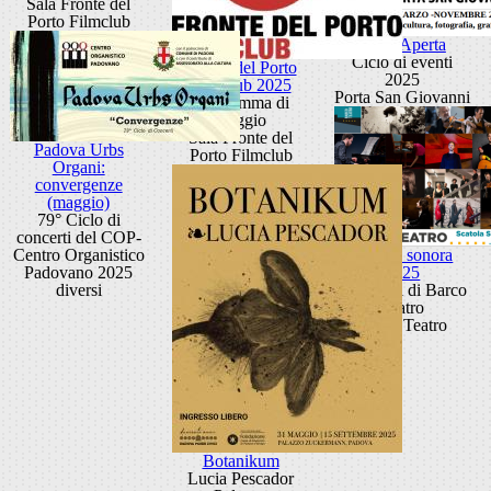
Sala Fronte del
Porto Filmclub
Porta Aperta
Ciclo di eventi
Fronte del Porto
2025
Filmclub 2025
Porta San Giovanni
Programma di
maggio
Sala Fronte del
Padova Urbs
Porto Filmclub
Organi:
convergenze
(maggio)
79° Ciclo di
concerti del COP-
Centro Organistico
Scatola sonora
Padovano 2025
2025
diversi
I concerti di Barco
Teatro
Barco Teatro
Botanikum
Lucia Pescador