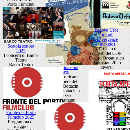
Porto Filmclub
Padova Urbs
Organi:
convergenze
(maggio)
Scatola sonora
79° Ciclo di
2025
concerti del COP-
I concerti di Barco
Centro Organistico
Teatro
Padovano 2025
Barco Teatro
diversi
Contaminazioni
d'arte
Disegni e ricami
dalle opere del
Museo Bottacin
Museo Bottacin a
Palazzo
Zuckermann
Fronte del Porto
Filmclub 2025
Programma di
maggio