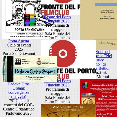
Fronte del Porto
Filmclub 2025
Programma di
maggio
Sala Fronte del
Porto Filmclub
Porta Aperta
Ciclo di eventi
2025
Presentazione del
Porta San Giovanni
libro di poesie "Nel
domestico
giardino" di
Raffaella Bettiol
Sala Anziani,
Palazzo Moroni
Fronte del Porto
Padova Urbs
Filmclub 2025
Organi:
Programma di
convergenze
maggio
(maggio)
Sala Fronte del
79° Ciclo di
Porto Filmclub
concerti del COP-
Centro Organistico
Padovano 2025