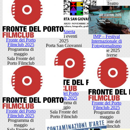
Barco Teatro
Porta Aperta
Ciclo di eventi
IMP – Festival
Fronte del Porto
2025
Internazionale di
Filmclub 2025
Porta San Giovanni
Fotogiornalismo
Programma di
Edizione 2025
maggio
sedi diverse
Sala Fronte del
Porto Filmclub
Fronte del Porto
Filmclub 2025
Programma di
Fronte del Porto
maggio
Filmclub 2025
Fronte del Porto
Sala Fronte del
Programma di
Filmclub 2025
Porto Filmclub
maggio
Programma di
Sala Fronte del
maggio
Porto Filmclub
Sala Fronte del