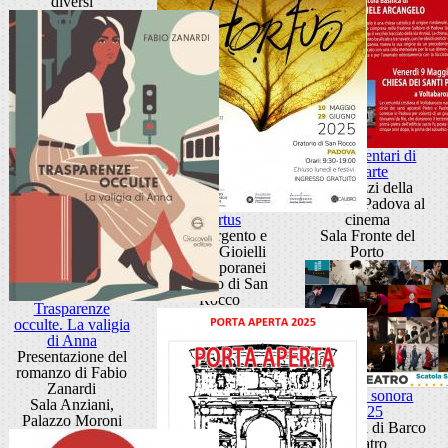
diversi
Documentari di
Xearte
Tre pezzi della
storia di Padova al
Hortus
cinema
Oro, Argento e
Sala Fronte del
Verde. Gioielli
Porto
contemporanei
Oratorio di San
Rocco
Trasparenze
occulte. La valigia
di Anna
Presentazione del
romanzo di Fabio
Zanardi
Scatola sonora
Sala Anziani,
2025
Palazzo Moroni
I concerti di Barco
Teatro