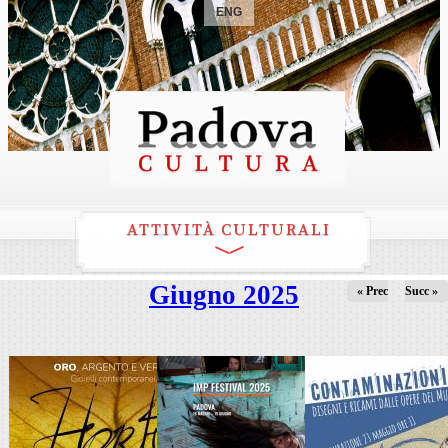
ENG
ATTIVITÀ CULTURALI
Giugno 2025
« Prec
Succ »