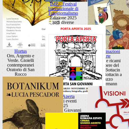
IMP – Festival
Internazionale di
Fotogiornalismo
Edizione 2025
sedi diverse
Hortus
Contaminazioni
Oro, Argento e
d'arte
Verde. Gioielli
Disegni e ricami
contemporanei
dalle opere del
Oratorio di San
Museo Bottacin
Rocco
Museo Bottacin a
Palazzo
Zuckermann
Porta Aperta
Ciclo di eventi
2025
Porta San Giovanni